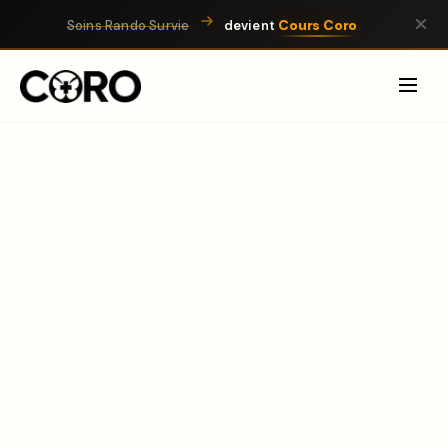
Cours Coro
Soins Rando Survie
devient