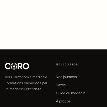
Contact
Pour toute question sur les cookies ou la protection de
vos données :
contact@cours-coro.fr
— ou par courrier
: Soins Rando Survie, Zac du Causse, 3 rue Georges
Charpak, 81290 Labruguière.
NAVIGATION
Nos journées
Vers l'autonomie médicale
.
Formations encadrées par
Dates
un médecin urgentiste.
Guide du médecin
À propos