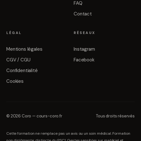
FAQ
Contact
LÉGAL
RÉSEAUX
Mentions légales
Instagram
CGV / CGU
Facebook
Confidentialité
Cookies
©
2026
Coro
—
cours-coro.fr
Tous droits réservés
Cette formation ne remplace pas un avis ou un soin médical. Formation
non diplômante, distincte du PSC1. Gestes sensibles sur matériel et