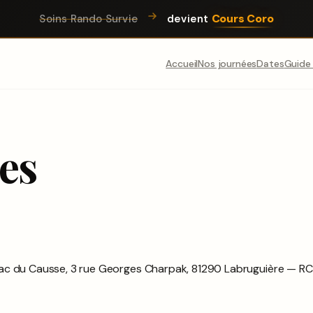
Cours Coro
Soins Rando Survie
devient
Accueil
Nos journées
Dates
Guide
es
 Zac du Causse, 3 rue Georges Charpak, 81290 Labruguière —