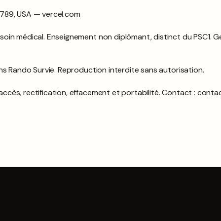
1789, USA — vercel.com
oin médical. Enseignement non diplômant, distinct du PSC1. G
ns Rando Survie. Reproduction interdite sans autorisation.
cès, rectification, effacement et portabilité. Contact : cont