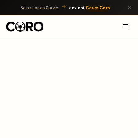
Cours Coro
Soins Rando Survie
devient
🎒
👥
Individuel
Groupe & Pro
Place en session ouverte
Session privée · 8+ pers.